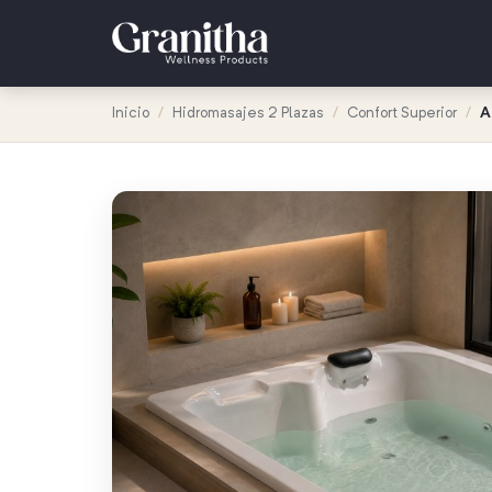
Inicio
/
Hidromasajes 2 Plazas
/
Confort Superior
/
A