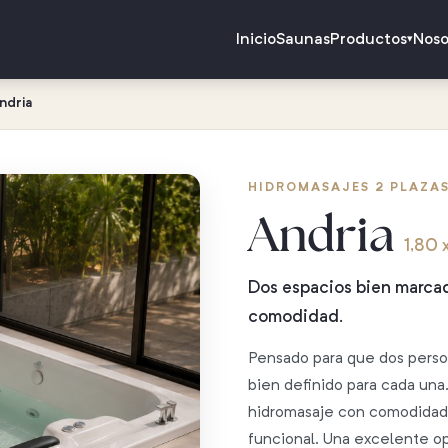
Inicio
Saunas
Productos
Noso
▾
ndria
HIDROMASAJES 2 PLAZAS
Andria
1,80 
Dos espacios bien marcad
comodidad.
Pensado para que dos perso
bien definido para cada una.
hidromasaje con comodidad,
funcional. Una excelente o