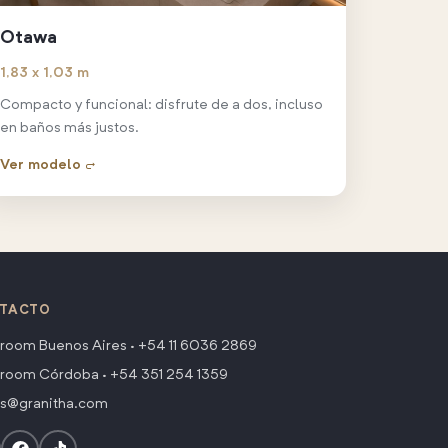
Otawa
1,83 x 1,03 m
Compacto y funcional: disfrute de a dos, incluso
en baños más justos.
Ver modelo →
TACTO
room Buenos Aires ·
+54 11 6036 2869
room Córdoba ·
+54 351 254 1359
as@granitha.com