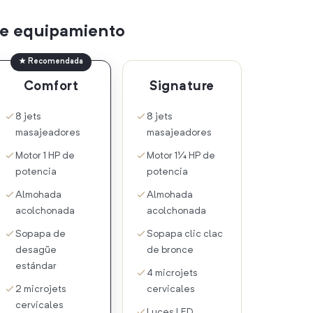
 de equipamiento
★ Recomendada
Comfort
Signature
8 jets
8 jets
masajeadores
masajeadores
Motor 1 HP de
Motor 1¼ HP de
potencia
potencia
Almohada
Almohada
acolchonada
acolchonada
Sopapa de
Sopapa clic clac
desagüe
de bronce
estándar
4 microjets
2 microjets
cervicales
cervicales
Luces LED