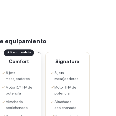
 de equipamiento
★ Recomendada
Comfort
Signature
6 jets
8 jets
masajeadores
masajeadores
Motor 3/4 HP de
Motor 1 HP de
potencia
potencia
Almohada
Almohada
acolchonada
acolchonada