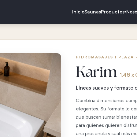
Inicio
Saunas
Productos
Noso
▾
HIDROMASAJES 1 PLAZA
Karim
1,46 x 
Líneas suaves y formato
Combina dimensiones compa
elegantes. Su formato lo co
que buscan sumar bienestar 
para quienes quieren disfru
una presencia visual más mo