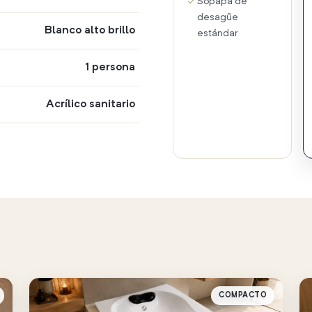
Sopapa de
desagüe
Blanco alto brillo
estándar
1 persona
Acrílico sanitario
COMPACTO