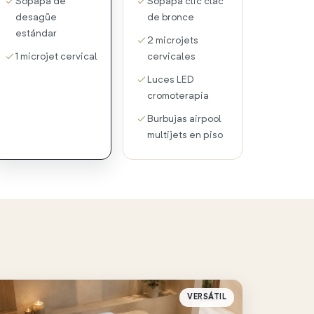
Sopapa de
Sopapa clic clac
desagüe
de bronce
estándar
2 microjets
1 microjet cervical
cervicales
Luces LED
cromoterapia
Burbujas airpool
multijets en piso
VERSÁTIL