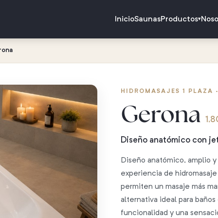
Inicio
Saunas
Productos
Noso
▾
rona
HIDROMASAJES 1 PLAZA 
Gerona
1,8
Diseño anatómico con jet
Diseño anatómico, amplio y
experiencia de hidromasaje 
permiten un masaje más mar
alternativa ideal para bañ
funcionalidad y una sensaci