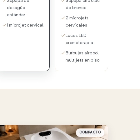
Sopapa de
Sopapa clic clac
desagüe
de bronce
estándar
2 microjets
1 microjet cervical
cervicales
Luces LED
cromoterapia
Burbujas airpool
multijets en piso
COMPACTO