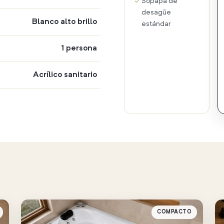
Sopapa de
desagüe
Blanco alto brillo
estándar
1 persona
Acrílico sanitario
COMPACTO