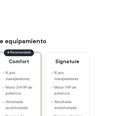
 de equipamiento
★ Recomendada
Comfort
Signature
6 jets
8 jets
masajeadores
masajeadores
Motor 3/4 HP de
Motor 1 HP de
potencia
potencia
Almohada
Almohada
acolchonada
acolchonada