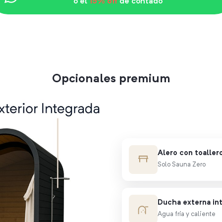
o el
15% off
de contado
Opcionales premium
Alero con toaller
Solo Sauna Zero
Ducha externa in
Agua fría y caliente