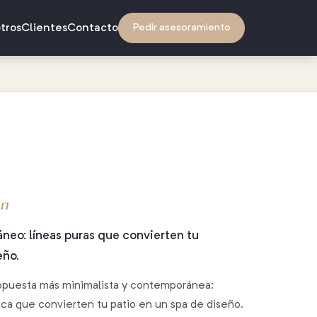
tros
Clientes
Contacto
Pedir asesoramiento
ón
neo: líneas puras que convierten tu
eño.
ropuesta más minimalista y contemporánea:
mica que convierten tu patio en un spa de diseño.