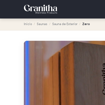
Inicio
/
Saunas
/
Sauna de Exterior
/
Zero