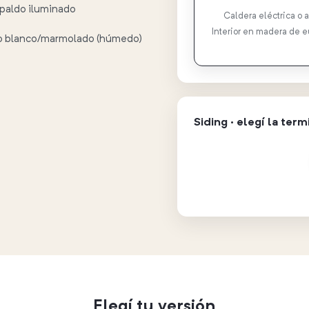
paldo iluminado
Caldera eléctrica o a
Interior en madera de e
lico blanco/marmolado (húmedo)
Siding · elegí la ter
Elegí tu versión