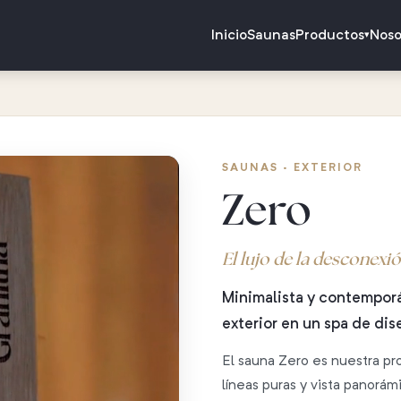
Inicio
Saunas
Productos
Noso
▾
SAUNAS · EXTERIOR
Zero
El lujo de la desconexi
Minimalista y contemporá
exterior en un spa de dis
El sauna Zero es nuestra p
líneas puras y vista panorá