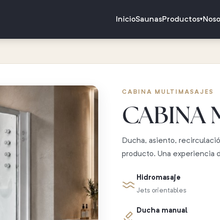
Inicio
Saunas
Productos
Noso
▾
CABINA MULTIMASAJES
CABINA 
Ducha, asiento, recirculaci
producto. Una experiencia 
Hidromasaje
Jets orientables
Ducha manual